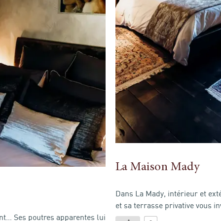
La Maison Mady
Dans La Mady, intérieur et ext
et sa terrasse privative vous i
t… Ses poutres apparentes lui